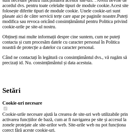
sunt necesare pentru funcționarea acestor site-uri. . Avem nevoie de
acordul dvs. pentru toate celelalte tipuri de module cookie.
Acest site
folosește diferite tipuri de module cookie. Unele cookie-uri sunt
plasate aici de către servicii terțe care apar pe paginile noastre.
Puteți
modifica sau revoca oricând consimțământul pentru Politica privind
cookie-urile pe site-ul nostru.
Obțineți mai multe informații despre cine suntem, cum ne puteți
contacta și cum procesăm datele cu caracter personal în Politica
noastră de protecție a datelor cu caracter personal.
Când ne contactați în legătură cu consimțământul dvs., vă rugăm să
precizați id. Nu. consimțământul și data acestuia.
Setări
Cookie-uri necesare
Cookie-urile necesare ajută la crearea de site-uri web utilizabile prin
activarea funcțiilor de bază, cum ar fi navigarea pe site și accesul la
zonele protejate ale site-urilor web. Site-urile web nu pot funcționa
corect fără aceste cookie-uri.