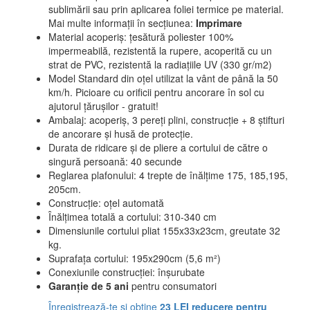
sublimării sau prin aplicarea foliei termice pe material.
Mai multe informații în secțiunea:
Imprimare
Material acoperiș: țesătură poliester 100%
impermeabilă, rezistentă la rupere, acoperită cu un
strat de PVC, rezistentă la radiațiile UV (330 gr/m2)
Model Standard din oțel utilizat la vânt de până la 50
km/h. Picioare cu orificii pentru ancorare în sol cu
ajutorul țărușilor - gratuit!
Ambalaj: acoperiș, 3 pereți plini, construcție + 8 știfturi
de ancorare și husă de protecție.
Durata de ridicare şi de pliere a cortului de către o
singură persoană: 40 secunde
Reglarea plafonului: 4 trepte de înălțime 175, 185,195,
205cm.
Construcție: oțel automată
Înălțimea totală a cortului: 310-340 cm
Dimensiunile cortului pliat 155x33x23cm, greutate 32
kg.
Suprafața cortului: 195x290cm (5,6 m²)
Conexiunile construcției: înșurubate
Garanție de 5 ani
pentru consumatori
Înregistrează-te și obține
23 LEI reducere pentru