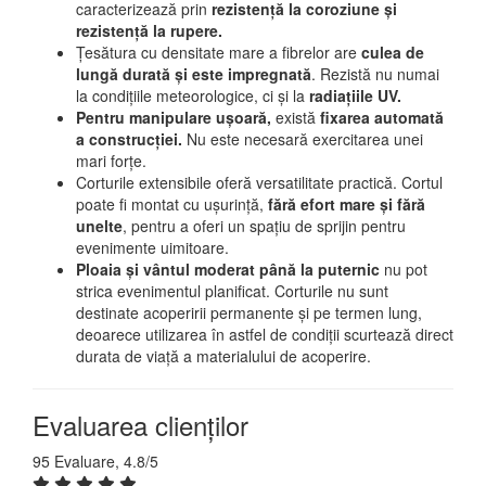
caracterizează prin
rezistență la coroziune și
rezistență la rupere.
Țesătura cu densitate mare a fibrelor are
culea de
lungă durată și este impregnată
. Rezistă nu numai
la condițiile meteorologice, ci și la
radiațiile UV.
Pentru manipulare ușoară,
există
fixarea automată
a construcției.
Nu este necesară exercitarea unei
mari forțe.
Corturile extensibile oferă versatilitate practică. Cortul
poate fi montat cu ușurință,
fără efort mare și fără
unelte
, pentru a oferi un spațiu de sprijin pentru
evenimente uimitoare.
Ploaia și vântul moderat până la puternic
nu pot
strica evenimentul planificat. Corturile nu sunt
destinate acoperirii permanente și pe termen lung,
deoarece utilizarea în astfel de condiții scurtează direct
durata de viață a materialului de acoperire.
Evaluarea clienţilor
95 Evaluare, 4.8/5