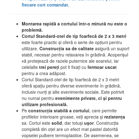
fiecare cort comandat.
Montarea rapidă a cortului într-o minută nu este o
problemă.
Cortul Standard-otel de tip foarfecă de 2 x 3 metri
este foarte practic și oferă o serie de opțiuni pentru
utilizare.
Construcția sa de calitate
asigură un suport
stabil, necesar pentru relaxarea în grădină. Acoperișul
vă protejează de razele puternice ale soarelui, iar
celelalte
trei pereți
pot fi fixați cu
fermoar uscat
pentru a crea adăpost.
Cortul Standard-otel de tip foarfecă de 2 x 3 metri
oferă spațiu pentru diverse evenimente în grădină,
inclusiv nunți și alte evenimente sociale. Este potrivit
nu numai pentru
evenimente private, ci și pentru
utilizare profesională.
Pe
construcția stabilă a cortului
, care permite
profilelor interioare groase, veți aprecia și
rezistența
sa. Cortul este
solid
, dar totuși
ușor
. Construcția
completă din oțel are un efect mat pastel datorită
vopselei pulbere termoplastice. De asemenea, se