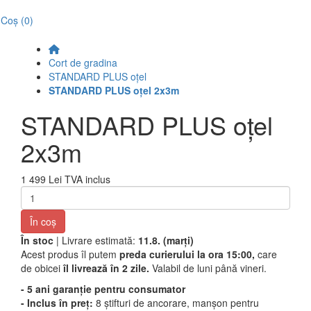
Coş
(0)
Cort de gradina
STANDARD PLUS oțel
STANDARD PLUS oțel 2x3m
STANDARD PLUS oțel
2x3m
1 499 Lei
TVA inclus
În coş
În stoc
| Livrare estimată:
11.8. (marți)
Acest produs îl putem
preda curierului la ora 15:00,
care
de obicei
îl livrează în 2 zile.
Valabil de luni până vineri.
- 5 ani garanție pentru consumator
- Inclus în preț:
8 știfturi de ancorare, manșon pentru