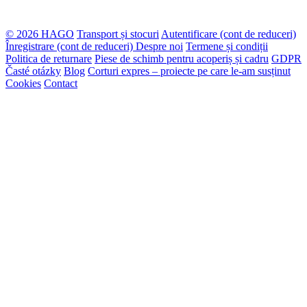
© 2026 HAGO
Transport și stocuri
Autentificare (cont de reduceri)
Înregistrare (cont de reduceri)
Despre noi
Termene și condiții
Politica de returnare
Piese de schimb pentru acoperiș și cadru
GDPR
Časté otázky
Blog
Corturi expres – proiecte pe care le-am susținut
Cookies
Contact