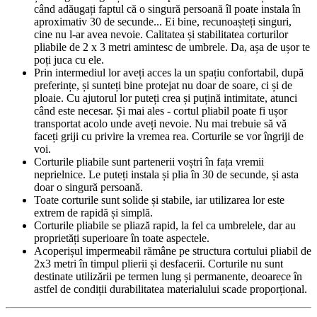
când adăugați faptul că o singură persoană îl poate instala în
aproximativ 30 de secunde... Ei bine, recunoașteți singuri,
cine nu l-ar avea nevoie. Calitatea și stabilitatea corturilor
pliabile de 2 x 3 metri amintesc de umbrele. Da, așa de ușor te
poți juca cu ele.
Prin intermediul lor aveți acces la un spațiu confortabil, după
preferințe, și sunteți bine protejat nu doar de soare, ci și de
ploaie. Cu ajutorul lor puteți crea și puțină intimitate, atunci
când este necesar. Și mai ales - cortul pliabil poate fi ușor
transportat acolo unde aveți nevoie. Nu mai trebuie să vă
faceți griji cu privire la vremea rea. Corturile se vor îngriji de
voi.
Corturile pliabile sunt partenerii voștri în fața vremii
neprielnice. Le puteți instala și plia în 30 de secunde, și asta
doar o singură persoană.
Toate corturile sunt solide și stabile, iar utilizarea lor este
extrem de rapidă și simplă.
Corturile pliabile se pliază rapid, la fel ca umbrelele, dar au
proprietăți superioare în toate aspectele.
Acoperișul impermeabil rămâne pe structura cortului pliabil de
2x3 metri în timpul plierii și desfacerii. Corturile nu sunt
destinate utilizării pe termen lung și permanente, deoarece în
astfel de condiții durabilitatea materialului scade proporțional.