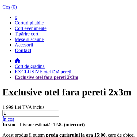
Coş
(0)
x
Corturi pliabile
Cort evenimente
Tipărire cort
Mese si scaune
Accesorii
Contact
Cort de gradina
EXCLUSIVE oțel fără pereți
Exclusive otel fara pereti 2x3m
Exclusive otel fara pereti 2x3m
1 999 Lei
TVA inclus
În coş
În stoc
| Livrare estimată:
12.8. (miercuri)
Acest produs îl putem
preda curierului la ora 15:00,
care de obicei