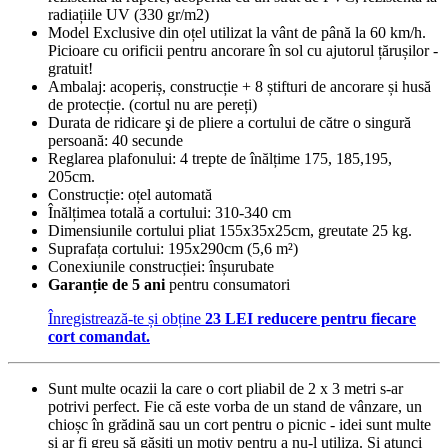
radiațiile UV (330 gr/m2)
Model Exclusive din oțel utilizat la vânt de până la 60 km/h.
Picioare cu orificii pentru ancorare în sol cu ajutorul țărușilor -
gratuit!
Ambalaj: acoperiș, construcție + 8 știfturi de ancorare și husă
de protecție. (cortul nu are pereți)
Durata de ridicare şi de pliere a cortului de către o singură
persoană: 40 secunde
Reglarea plafonului: 4 trepte de înălțime 175, 185,195,
205cm.
Construcție: oțel automată
Înălțimea totală a cortului: 310-340 cm
Dimensiunile cortului pliat 155x35x25cm, greutate 25 kg.
Suprafața cortului: 195x290cm (5,6 m²)
Conexiunile construcției: înșurubate
Garanție de 5 ani
pentru consumatori
Înregistrează-te și obține
23 LEI reducere pentru fiecare
cort comandat.
Sunt multe ocazii la care o cort pliabil de 2 x 3 metri s-ar
potrivi perfect. Fie că este vorba de un stand de vânzare, un
chioșc în grădină sau un cort pentru o picnic - idei sunt multe
și ar fi greu să găsiți un motiv pentru a nu-l utiliza. Și atunci